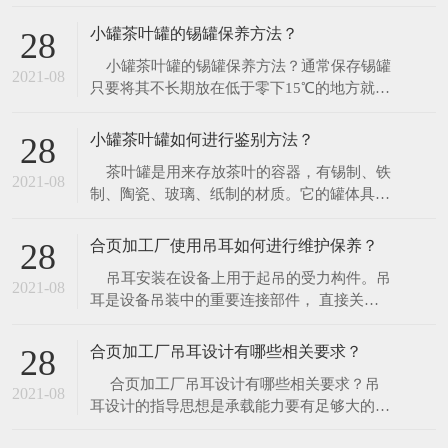
上、下模座的型式和规格。如果需要自行设计
模座，则圆形模座的直径应比凹模板直径大
小罐茶叶罐的锡罐保养方法？
28
30~70mm，矩形模座的长度应比凹模板长度
​ 小罐茶叶罐的锡罐保养方法？通常保存锡罐
大40~70mm，其宽度可以略大或等于凹模板
2021-08
只要将其不长期放在低于零下15℃的地方就可
的宽度。 &n
以了。你可选择将锡罐放在陈列架上作为展品
观赏，让它柔和圆润的色泽展现它的自然魅
小罐茶叶罐如何进行鉴别方法？
28
力；也可以将其用于日常生活中。由于锡罐并
​ 茶叶罐是用来存放茶叶的容器，有锡制、铁
非镀在任何材质之上，杜绝了表层脱落的烦
2021-08
制、陶瓷、玻璃、纸制的材质。它的罐体具有
恼，只需简单的保养就能保持锡罐原有
良好的密封效果且不褪色。外表经物理化学着
色处理，形成各种图纹，尽显高雅大方。是实
合页加工厂使用吊耳如何进行维护保养？
28
用和收藏的生活用品，更是您馈赠亲朋好友好
​ 吊耳安装在设备上用于起吊的受力构件。吊
的选择。那么小罐茶叶罐如何进行鉴别方
2021-08
耳是设备吊装中的重要连接部件， 直接关系
法？ 1、
到大型设备吊装安全。在众多的输送机配件产
品中，吊耳是提升运输作业里不可缺少的部
合页加工厂吊耳设计有哪些相关要求？
28
件，它是主要的吊点结构，因此要求有很好的
​ 合页加工厂吊耳设计有哪些相关要求？吊
承重能力和稳定性，它能够被值得依赖，是因
2021-08
耳设计的指导思想是承载能力要有足够大的余
为它的吊耳质量好，不易变形，耐腐蚀
量。吊耳的结构应满足自身强度和设备连接的