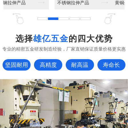
黄铜外壳镀镍Φ6*2...
镀镍黄铜外壳收口Φ5...
选择
雄亿五金
的四大优势
专业的精密五金研发制造经验，厂家直销保证质量价格更实惠
坚固耐用
高精度
耐高温
寿命长