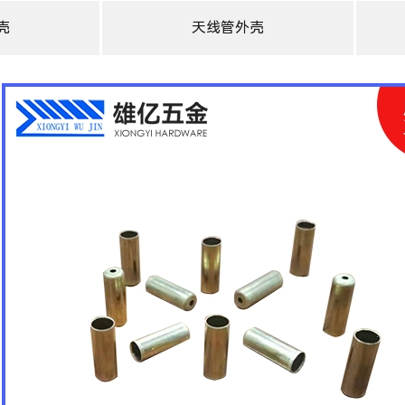
壳
天线管外壳