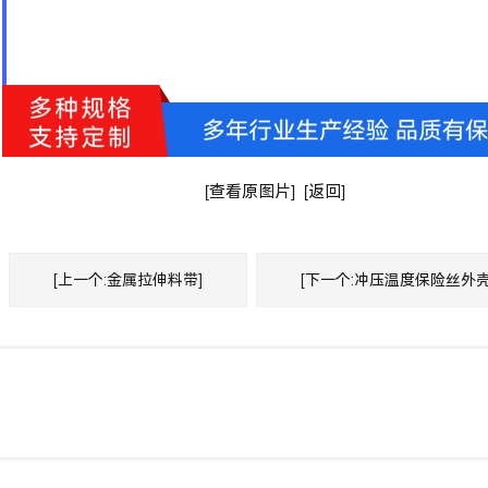
[查看原图片]
[返回]
[上一个:金属拉伸料带]
[下一个:冲压温度保险丝外壳