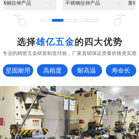
黄铜外壳镀镍Φ6*2...
镀镍黄铜外壳收口Φ5...
选择
雄亿五金
的四大优势
专业的精密五金研发制造经验，厂家直销保证质量价格更实惠
坚固耐用
高精度
耐高温
寿命长