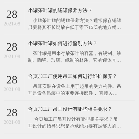
上、下模座的型式和规格。如果需要自行设计
模座，则圆形模座的直径应比凹模板直径大
小罐茶叶罐的锡罐保养方法？
28
30~70mm，矩形模座的长度应比凹模板长度
​ 小罐茶叶罐的锡罐保养方法？通常保存锡罐
大40~70mm，其宽度可以略大或等于凹模板
2021-08
只要将其不长期放在低于零下15℃的地方就可
的宽度。 &n
以了。你可选择将锡罐放在陈列架上作为展品
观赏，让它柔和圆润的色泽展现它的自然魅
小罐茶叶罐如何进行鉴别方法？
28
力；也可以将其用于日常生活中。由于锡罐并
​ 茶叶罐是用来存放茶叶的容器，有锡制、铁
非镀在任何材质之上，杜绝了表层脱落的烦
2021-08
制、陶瓷、玻璃、纸制的材质。它的罐体具有
恼，只需简单的保养就能保持锡罐原有
良好的密封效果且不褪色。外表经物理化学着
色处理，形成各种图纹，尽显高雅大方。是实
合页加工厂使用吊耳如何进行维护保养？
28
用和收藏的生活用品，更是您馈赠亲朋好友好
​ 吊耳安装在设备上用于起吊的受力构件。吊
的选择。那么小罐茶叶罐如何进行鉴别方
2021-08
耳是设备吊装中的重要连接部件， 直接关系
法？ 1、
到大型设备吊装安全。在众多的输送机配件产
品中，吊耳是提升运输作业里不可缺少的部
合页加工厂吊耳设计有哪些相关要求？
28
件，它是主要的吊点结构，因此要求有很好的
​ 合页加工厂吊耳设计有哪些相关要求？吊
承重能力和稳定性，它能够被值得依赖，是因
2021-08
耳设计的指导思想是承载能力要有足够大的余
为它的吊耳质量好，不易变形，耐腐蚀
量。吊耳的结构应满足自身强度和设备连接的