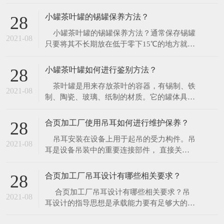
上、下模座的型式和规格。如果需要自行设计
模座，则圆形模座的直径应比凹模板直径大
小罐茶叶罐的锡罐保养方法？
28
30~70mm，矩形模座的长度应比凹模板长度
​ 小罐茶叶罐的锡罐保养方法？通常保存锡罐
大40~70mm，其宽度可以略大或等于凹模板
2021-08
只要将其不长期放在低于零下15℃的地方就可
的宽度。 &n
以了。你可选择将锡罐放在陈列架上作为展品
观赏，让它柔和圆润的色泽展现它的自然魅
小罐茶叶罐如何进行鉴别方法？
28
力；也可以将其用于日常生活中。由于锡罐并
​ 茶叶罐是用来存放茶叶的容器，有锡制、铁
非镀在任何材质之上，杜绝了表层脱落的烦
2021-08
制、陶瓷、玻璃、纸制的材质。它的罐体具有
恼，只需简单的保养就能保持锡罐原有
良好的密封效果且不褪色。外表经物理化学着
色处理，形成各种图纹，尽显高雅大方。是实
合页加工厂使用吊耳如何进行维护保养？
28
用和收藏的生活用品，更是您馈赠亲朋好友好
​ 吊耳安装在设备上用于起吊的受力构件。吊
的选择。那么小罐茶叶罐如何进行鉴别方
2021-08
耳是设备吊装中的重要连接部件， 直接关系
法？ 1、
到大型设备吊装安全。在众多的输送机配件产
品中，吊耳是提升运输作业里不可缺少的部
合页加工厂吊耳设计有哪些相关要求？
28
件，它是主要的吊点结构，因此要求有很好的
​ 合页加工厂吊耳设计有哪些相关要求？吊
承重能力和稳定性，它能够被值得依赖，是因
2021-08
耳设计的指导思想是承载能力要有足够大的余
为它的吊耳质量好，不易变形，耐腐蚀
量。吊耳的结构应满足自身强度和设备连接的