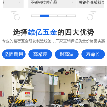
黄铜外壳镀镍Φ6*2...
镀镍黄铜外壳收口Φ5...
选择
雄亿五金
的四大优势
专业的精密五金研发制造经验，厂家直销保证质量价格更实惠
坚固耐用
高精度
耐高温
寿命长